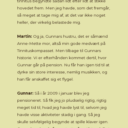
tinnitus begyndte sådan lidt efter lidt at stikke
hovedet frem. Men jeg havde, som det fremgår,
så meget at tage mig af, at det var ikke noget
heller, der virkelig belastede mig.
Martin:
Og ja, Gunnars hustru, det er såmænd
Anne-Mette mor, altså min gode medvært på
Tinnituskompasset. Men tilbage til Gunnars
historie. Vi er efterhånden kommet dertil, hvor
Gunnar går på pension. Nu får han igen tid til at
dyrke sin store interesse, nemlig musikken, og
han får anskaffet sig et flygel.
Gunnar:
Så i år 2009 i januar blev jeg
pensioneret. Så fik jeg jo pludselig rigtig, rigtig
meget tid til, hvad jeg havde lyst til, selvom jeg
havde visse aktiviteter stadig i gang. Så jeg
skulle selvfølgelig begynde at spille klaver igen.