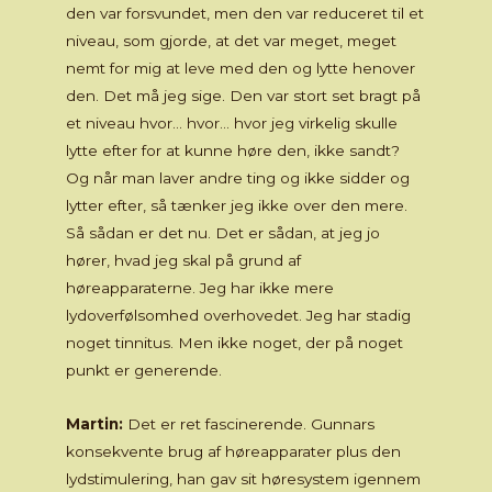
den var forsvundet, men den var reduceret til et
niveau, som gjorde, at det var meget, meget
nemt for mig at leve med den og lytte henover
den. Det må jeg sige. Den var stort set bragt på
et niveau hvor… hvor… hvor jeg virkelig skulle
lytte efter for at kunne høre den, ikke sandt?
Og når man laver andre ting og ikke sidder og
lytter efter, så tænker jeg ikke over den mere.
Så sådan er det nu. Det er sådan, at jeg jo
hører, hvad jeg skal på grund af
høreapparaterne. Jeg har ikke mere
lydoverfølsomhed overhovedet. Jeg har stadig
noget tinnitus. Men ikke noget, der på noget
punkt er generende.
Martin:
Det er ret fascinerende. Gunnars
konsekvente brug af høreapparater plus den
lydstimulering, han gav sit høresystem igennem