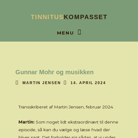
Gå
til
TINNITUS
KOMPASSET
indholdet
BOOK SAMTALE
Gunnar Mohr og musikken
MARTIN JENSEN
14. APRIL 2024
Transskriberet af Martin Jensen, februar 2024.
Martin:
Som noget lidt ekstraordinært til denne
episode, så kan du vælge og læse hvad der
bliver sagt. Det forholder sig sådan, at vi under