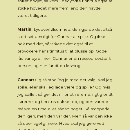
spillet noget, så kom… begyndte tinnitus også at
stikke hovedet mere frem, end den havde
været tidligere.
Martin:
Lydoverfølsomhed, den gjorde det altså
stort set umuligt for Gunnar at spille. Og ikke
nok med det, så virkede det også til at
provokere hans tinnitus til at blusse op. Gode
råd var dyre, men Gunnar er en ressourcestærk
person, og han fandt en løsning.
Gunnar:
Og så stod jeg jo med det valg, skal jeg
spille, eller skal jeg lade være og spille? Og hvis
jeg spiller, så gør det ri.. ondt i ørerne, rigtig ondt
i ørerne, og tinnitus dukker op, og den varede
måske en time eller sådan noget. Så stoppede
den igen, men den var der. Men så var den ikke
så ubehagelig mere. Hvad skal jeg gøre ved