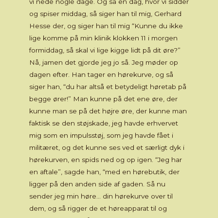
vi nede nogle dage. Og så en dag, hvor vi sidder
og spiser middag, så siger han til mig, Gerhard
Hesse der, og siger han til mig “Kunne du ikke
lige komme på min klinik klokken 11 i morgen
formiddag, så skal vi lige kigge lidt på dit øre?”
Nå, jamen det gjorde jeg jo så. Jeg møder op
dagen efter. Han tager en hørekurve, og så
siger han, “du har altså et betydeligt høretab på
begge ører!” Man kunne på det ene øre, der
kunne man se på det højre øre, der kunne man
faktisk se den støjskade, jeg havde erhvervet
mig som en impulsstøj, som jeg havde fået i
militæret, og det kunne ses ved et særligt dyk i
hørekurven, en spids ned og op igen. “Jeg har
en aftale”, sagde han, “med en hørebutik, der
ligger på den anden side af gaden. Så nu
sender jeg min høre… din hørekurve over til
dem, og så rigger de et høreapparat til og