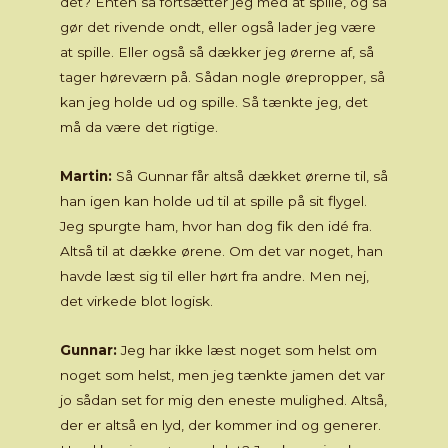
det? Enten så fortsætter jeg med at spille, og så
gør det rivende ondt, eller også lader jeg være
at spille. Eller også så dækker jeg ørerne af, så
tager høreværn på. Sådan nogle ørepropper, så
kan jeg holde ud og spille. Så tænkte jeg, det
må da være det rigtige.
Martin:
Så Gunnar får altså dækket ørerne til, så
han igen kan holde ud til at spille på sit flygel.
Jeg spurgte ham, hvor han dog fik den idé fra.
Altså til at dække ørene. Om det var noget, han
havde læst sig til eller hørt fra andre. Men nej,
det virkede blot logisk.
Gunnar:
Jeg har ikke læst noget som helst om
noget som helst, men jeg tænkte jamen det var
jo sådan set for mig den eneste mulighed. Altså,
der er altså en lyd, der kommer ind og generer.