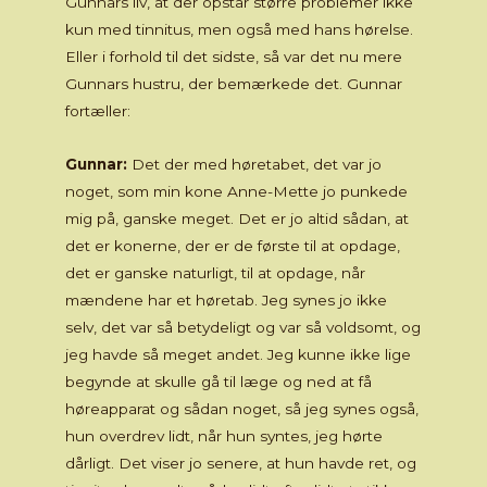
Gunnars liv, at der opstår større problemer ikke
kun med tinnitus, men også med hans hørelse.
Eller i forhold til det sidste, så var det nu mere
Gunnars hustru, der bemærkede det. Gunnar
fortæller:
Gunnar:
Det der med høretabet, det var jo
noget, som min kone Anne-Mette jo punkede
mig på, ganske meget. Det er jo altid sådan, at
det er konerne, der er de første til at opdage,
det er ganske naturligt, til at opdage, når
mændene har et høretab. Jeg synes jo ikke
selv, det var så betydeligt og var så voldsomt, og
jeg havde så meget andet. Jeg kunne ikke lige
begynde at skulle gå til læge og ned at få
høreapparat og sådan noget, så jeg synes også,
hun overdrev lidt, når hun syntes, jeg hørte
dårligt. Det viser jo senere, at hun havde ret, og