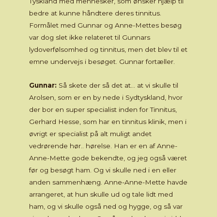
Tyskland med mennesker, som ønsker hjælp til
bedre at kunne håndtere deres tinnitus.
Formålet med Gunnar og Anne-Mettes besøg
var dog slet ikke relateret til Gunnars
lydoverfølsomhed og tinnitus, men det blev til et
emne undervejs i besøget. Gunnar fortæller.
Gunnar:
Så skete der så det at… at vi skulle til
Arolsen, som er en by nede i Sydtyskland, hvor
der bor en super specialist inden for Tinnitus,
Gerhard Hesse, som har en tinnitus klinik, men i
øvrigt er specialist på alt muligt andet
vedrørende hør.. hørelse. Han er en af Anne-
Anne-Mette gode bekendte, og jeg også været
før og besøgt ham. Og vi skulle ned i en eller
anden sammenhæng. Anne-Anne-Mette havde
arrangeret, at hun skulle ud og tale lidt med
ham, og vi skulle også ned og hygge, og så var