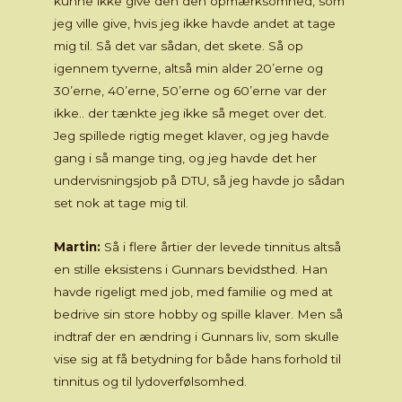
kunne ikke give den den opmærksomhed, som
jeg ville give, hvis jeg ikke havde andet at tage
mig til. Så det var sådan, det skete. Så op
igennem tyverne, altså min alder 20’erne og
30’erne, 40’erne, 50’erne og 60’erne var der
ikke.. der tænkte jeg ikke så meget over det.
Jeg spillede rigtig meget klaver, og jeg havde
gang i så mange ting, og jeg havde det her
undervisningsjob på DTU, så jeg havde jo sådan
set nok at tage mig til.
Martin:
Så i flere årtier der levede tinnitus altså
en stille eksistens i Gunnars bevidsthed. Han
havde rigeligt med job, med familie og med at
bedrive sin store hobby og spille klaver. Men så
indtraf der en ændring i Gunnars liv, som skulle
vise sig at få betydning for både hans forhold til
tinnitus og til lydoverfølsomhed.