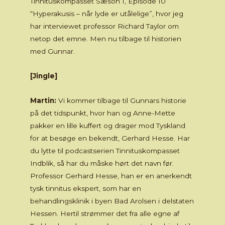
Tinnituskompasset Sæson 1, Episode 10
“Hyperakusis – når lyde er utålelige”, hvor jeg
har interviewet professor Richard Taylor om
netop det emne. Men nu tilbage til historien
med Gunnar.
[Jingle]
Martin:
Vi kommer tilbage til Gunnars historie
på det tidspunkt, hvor han og Anne-Mette
pakker en lille kuffert og drager mod Tyskland
for at besøge en bekendt, Gerhard Hesse. Har
du lytte til podcastserien Tinnituskompasset
Indblik, så har du måske hørt det navn før.
Professor Gerhard Hesse, han er en anerkendt
tysk tinnitus ekspert, som har en
behandlingsklinik i byen Bad Arolsen i delstaten
Hessen. Hertil strømmer det fra alle egne af