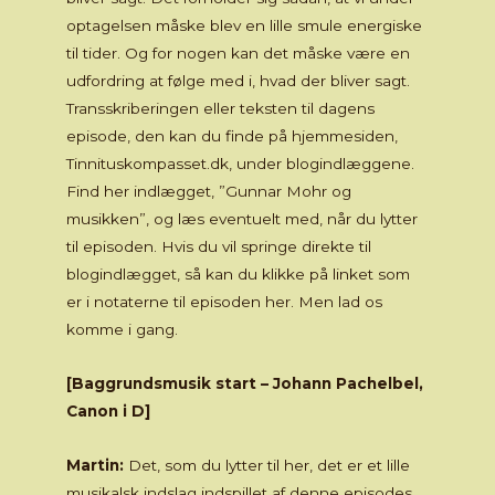
optagelsen måske blev en lille smule energiske
til tider. Og for nogen kan det måske være en
udfordring at følge med i, hvad der bliver sagt.
Transskriberingen eller teksten til dagens
episode, den kan du finde på hjemmesiden,
Tinnituskompasset.dk, under blogindlæggene.
Find her indlægget, ”Gunnar Mohr og
musikken”, og læs eventuelt med, når du lytter
til episoden. Hvis du vil springe direkte til
blogindlægget, så kan du klikke på linket som
er i notaterne til episoden her. Men lad os
komme i gang.
[Baggrundsmusik start – Johann Pachelbel,
Canon i D]
Martin:
Det, som du lytter til her, det er et lille
musikalsk indslag indspillet af denne episodes