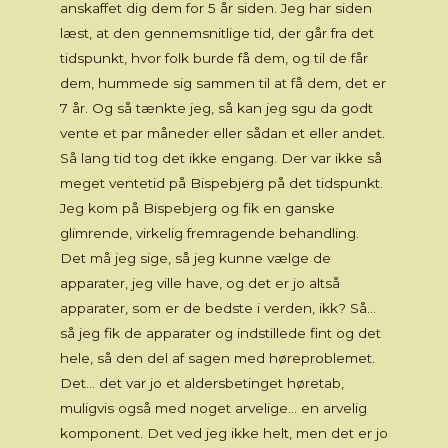
anskaffet dig dem for 5 år siden. Jeg har siden
læst, at den gennemsnitlige tid, der går fra det
tidspunkt, hvor folk burde få dem, og til de får
dem, hummede sig sammen til at få dem, det er
7 år. Og så tænkte jeg, så kan jeg sgu da godt
vente et par måneder eller sådan et eller andet.
Så lang tid tog det ikke engang. Der var ikke så
meget ventetid på Bispebjerg på det tidspunkt.
Jeg kom på Bispebjerg og fik en ganske
glimrende, virkelig fremragende behandling.
Det må jeg sige, så jeg kunne vælge de
apparater, jeg ville have, og det er jo altså
apparater, som er de bedste i verden, ikk? Så…
så jeg fik de apparater og indstillede fint og det
hele, så den del af sagen med høreproblemet.
Det… det var jo et aldersbetinget høretab,
muligvis også med noget arvelige… en arvelig
komponent. Det ved jeg ikke helt, men det er jo