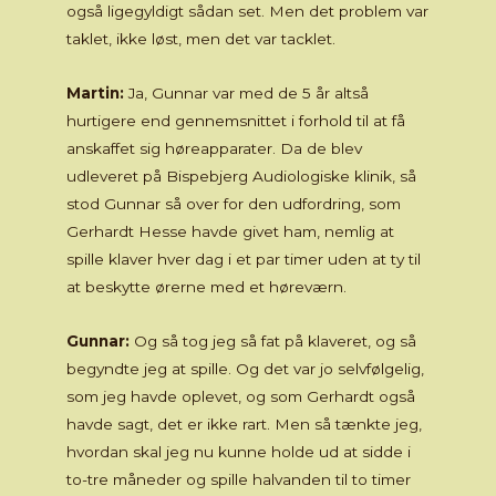
også ligegyldigt sådan set. Men det problem var
taklet, ikke løst, men det var tacklet.
Martin:
Ja, Gunnar var med de 5 år altså
hurtigere end gennemsnittet i forhold til at få
anskaffet sig høreapparater. Da de blev
udleveret på Bispebjerg Audiologiske klinik, så
stod Gunnar så over for den udfordring, som
Gerhardt Hesse havde givet ham, nemlig at
spille klaver hver dag i et par timer uden at ty til
at beskytte ørerne med et høreværn.
Gunnar:
Og så tog jeg så fat på klaveret, og så
begyndte jeg at spille. Og det var jo selvfølgelig,
som jeg havde oplevet, og som Gerhardt også
havde sagt, det er ikke rart. Men så tænkte jeg,
hvordan skal jeg nu kunne holde ud at sidde i
to-tre måneder og spille halvanden til to timer