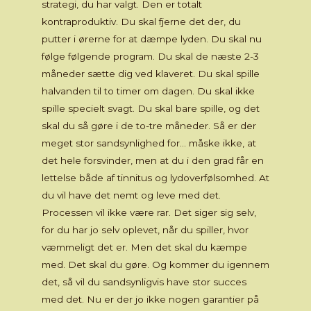
strategi, du har valgt. Den er totalt
kontraproduktiv. Du skal fjerne det der, du
putter i ørerne for at dæmpe lyden. Du skal nu
følge følgende program. Du skal de næste 2-3
måneder sætte dig ved klaveret. Du skal spille
halvanden til to timer om dagen. Du skal ikke
spille specielt svagt. Du skal bare spille, og det
skal du så gøre i de to-tre måneder. Så er der
meget stor sandsynlighed for… måske ikke, at
det hele forsvinder, men at du i den grad får en
lettelse både af tinnitus og lydoverfølsomhed. At
du vil have det nemt og leve med det.
Processen vil ikke være rar. Det siger sig selv,
for du har jo selv oplevet, når du spiller, hvor
væmmeligt det er. Men det skal du kæmpe
med. Det skal du gøre. Og kommer du igennem
det, så vil du sandsynligvis have stor succes
med det. Nu er der jo ikke nogen garantier på