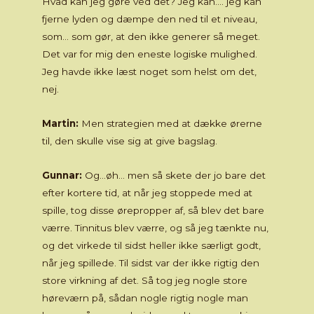
Hvad kan jeg gøre ved det? Jeg kan…. jeg kan
fjerne lyden og dæmpe den ned til et niveau,
som… som gør, at den ikke generer så meget.
Det var for mig den eneste logiske mulighed.
Jeg havde ikke læst noget som helst om det,
nej.
Martin:
Men strategien med at dække ørerne
til, den skulle vise sig at give bagslag.
Gunnar:
Og…øh… men så skete der jo bare det
efter kortere tid, at når jeg stoppede med at
spille, tog disse ørepropper af, så blev det bare
værre. Tinnitus blev værre, og så jeg tænkte nu,
og det virkede til sidst heller ikke særligt godt,
når jeg spillede. Til sidst var der ikke rigtig den
store virkning af det. Så tog jeg nogle store
høreværn på, sådan nogle rigtig nogle man