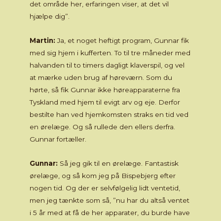
det område her, erfaringen viser, at det vil
hjælpe dig”.
Martin:
Ja, et noget heftigt program, Gunnar fik
med sig hjem i kufferten. To til tre måneder med
halvanden til to timers dagligt klaverspil, og vel
at mærke uden brug af høreværn. Som du
hørte, så fik Gunnar ikke høreapparaterne fra
Tyskland med hjem til evigt arv og eje. Derfor
bestilte han ved hjemkomsten straks en tid ved
en ørelæge. Og så rullede den ellers derfra.
Gunnar fortæller.
Gunnar:
Så jeg gik til en ørelæge. Fantastisk
ørelæge, og så kom jeg på Bispebjerg efter
nogen tid. Og der er selvfølgelig lidt ventetid,
men jeg tænkte som så, ”nu har du altså ventet
i 5 år med at få de her apparater, du burde have