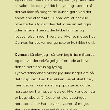
så vakte det da også lidt bekymring. Men altså,
der var ikke så meget, de kunne gøre ved det,
andet end at forsikre Gunnar om, at det ville
blive bedre. Og det blev det jo sådan set også. I
tiden efter militæret, der fyldte tinnitus og
lydoverfølsomhed i hvert fald ikke ret meget hos
Gunnar, for det var der ganske enkelt ikke tid til.
Gunnar:
Så blev jeg… så kom jeg fri fra militæret,
og der var det selvfølgelig irriterende at have
denne her tinnitus og lyd og..
Lydoverfølsomhed, vidste jeg ikke noget om på
det tidspunkt. Den har sikkert været skabt der,
men det var ikke noget jeg opdagede, og det
høretab jeg har nu, var jeg slet ikke klar over jeg
er begyndte at få. Det er et aldersbetinget
høretab, så der har nok ikke været så meget
der. Men tinnitus var selvfølgelig dybt