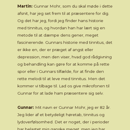
Martin:
Gunnar Mohr, som du skal møde i dette
afsnit, har jeg set frem til at præsentere for dig.
Og det har jeg, fordi jeg finder hans historie
med tinnitus, og hvordan han har lært sig en
metode til at dæmpe dens gener, meget
fascinerende. Gunnars historie med tinnitus, det
er ikke en, der er præget af angst eller
depression, men den viser, hvad god rådgivning
og behandling kan gøre for at komme på rette
spor eller i Gunnars tilfælde, for at finde den
rette melodi til at leve med tinnitus. Men det
kommer vi tilbage til. Lad os give mikrofonen til
Gunnar for at lade ham præsentere sig selv.
Gunnar:
Mit navn er Gunnar Mohr, jeg er 82 år.
Jeg lider af et betydeligt høretab, tinnitus og
lydoverfølsomhed. Det er noget, der i perioder
har belastet mig ganske meget, men jeg har