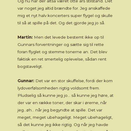
Og nu har der altså været otte års stilstand. Det
var noget jeg altid brændte for. Jeg anskaffede
mig et nyt halv koncerters super flygel og skulle
til så at spille på det. Og det gjorde jeg jo så.
Martin:
Men det levede bestemt ikke op til
Gunnars forventninger og sætte sig til rette
foran flyglet og stemme tonerne an. Det blev
faktisk en ret smertelig oplevelse, sådan rent
bogstaveligt.
Gunnar:
Det var en stor skuffelse, fordi der kom
lydoverfølsomheden rigtig voldsomt frem.
Pludselig så kunne jeg jo… så kunne jeg høre, at
der var en række toner, der skar i ørerne, når
jeg…øh… når jeg begyndte at spille. Det var
meget, meget ubehageligt. Meget ubehageligt,
så det kunne jeg ikke rigtig. Og når jeg havde