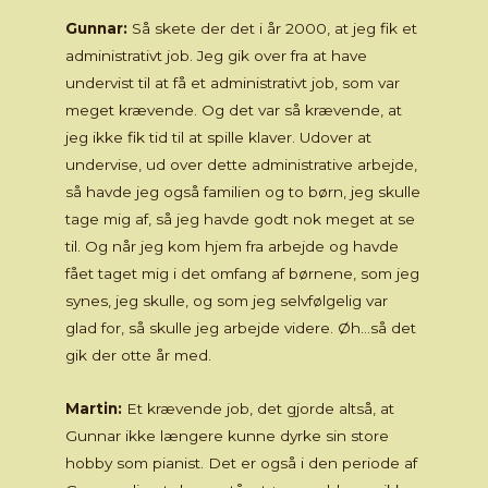
Gunnar:
Så skete der det i år 2000, at jeg fik et
administrativt job. Jeg gik over fra at have
undervist til at få et administrativt job, som var
meget krævende. Og det var så krævende, at
jeg ikke fik tid til at spille klaver. Udover at
undervise, ud over dette administrative arbejde,
så havde jeg også familien og to børn, jeg skulle
tage mig af, så jeg havde godt nok meget at se
til. Og når jeg kom hjem fra arbejde og havde
fået taget mig i det omfang af børnene, som jeg
synes, jeg skulle, og som jeg selvfølgelig var
glad for, så skulle jeg arbejde videre. Øh…så det
gik der otte år med.
Martin:
Et krævende job, det gjorde altså, at
Gunnar ikke længere kunne dyrke sin store
hobby som pianist. Det er også i den periode af