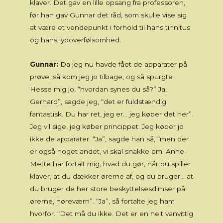
klaver. Det gav en lille opsang fra professoren,
før han gav Gunnar det råd, som skulle vise sig
at være et vendepunkt i forhold til hans tinnitus
og hans lydoverfølsomhed.
Gunnar:
Da jeg nu havde fået de apparater på
prøve, så kom jeg jo tilbage, og så spurgte
Hesse mig jo, “hvordan synes du så?” Ja,
Gerhard”, sagde jeg, “det er fuldstændig
fantastisk. Du har ret, jeg er… jeg køber det her”.
Jeg vil sige, jeg køber princippet. Jeg køber jo
ikke de apparater. “Ja”, sagde han så, “men der
er også noget andet, vi skal snakke om. Anne-
Mette har fortalt mig, hvad du gør, når du spiller
klaver, at du dækker ørerne af, og du bruger… at
du bruger de her store beskyttelsesdimser på
ørerne, høreværn”. “Ja”, så fortalte jeg ham
hvorfor. “Det må du ikke. Det er en helt vanvittig