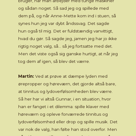
bruger, når man arbejder med tunge maskiner
og sådan noget. Så sad jeg og spillede med
dem på, og når Anne-Mette kom ind i stuen, så
synes hun jeg var dybt åndssvag. Det sagde
hun også til mig. Det er fuldstændig vanvittigt,
hvad du gør. Så sagde jeg, jamen jeg har jo ikke
rigtig noget valg, så… så jeg fortsatte med det.
Men det viste også sig ganske hurtigt, at når jeg
tog dem af igen, så blev det værre.
Martin:
Ved at prøve at dæmpe lyden med
ørepropper og høreværn, det gjorde altså bare,
at tinnitus og lydoverfølsomheden blev værre.
Så her har vi altså Gunnar, i en situation, hvor
han er fanget i et dilemma: spille klaver med
høreværn og opleve forværrede tinnitus og
lydoverfølsomhed eller drop og spille musik. Det
var nok de valg, han følte han stod overfor. Men