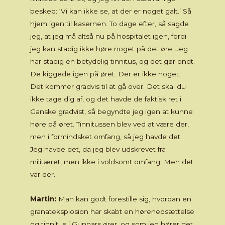
besked: ‘Vi kan ikke se, at der er noget galt.’ Så
hjem igen til kasernen. To dage efter, så sagde
jeg, at jeg må altså nu på hospitalet igen, fordi
jeg kan stadig ikke høre noget på det øre. Jeg
har stadig en betydelig tinnitus, og det gør ondt.
De kiggede igen på øret. Der er ikke noget.
Det kommer gradvis til at gå over. Det skal du
ikke tage dig af, og det havde de faktisk ret i.
Ganske gradvist, så begyndte jeg igen at kunne
høre på øret. Tinnitussen blev ved at være der,
men i formindsket omfang, så jeg havde det.
Jeg havde det, da jeg blev udskrevet fra
militæret, men ikke i voldsomt omfang. Men det
var der.
Martin:
Man kan godt forestille sig, hvordan en
granateksplosion har skabt en hørenedsættelse
og tinnitus i Gunnars ører, og som jeg hører det,