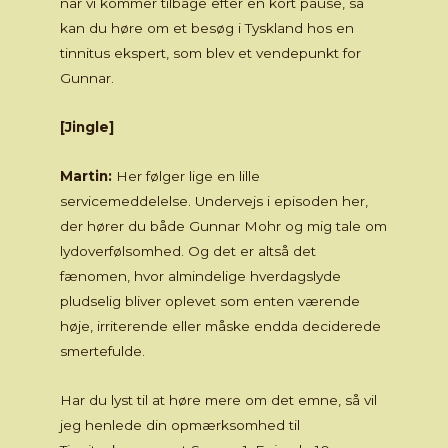
når vi kommer tilbage efter en kort pause, så
kan du høre om et besøg i Tyskland hos en
tinnitus ekspert, som blev et vendepunkt for
Gunnar.
[Jingle]
Martin:
Her følger lige en lille
servicemeddelelse. Undervejs i episoden her,
der hører du både Gunnar Mohr og mig tale om
lydoverfølsomhed. Og det er altså det
fænomen, hvor almindelige hverdagslyde
pludselig bliver oplevet som enten værende
høje, irriterende eller måske endda deciderede
smertefulde.
Har du lyst til at høre mere om det emne, så vil
jeg henlede din opmærksomhed til