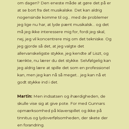
om dagen? Den eneste måde at gøre det på er
at se bort fra det musikalske. Det kan aldrig
nogensinde komme til og… med de problemer
jeg lige nu har, at lyde pænt musikalsk… og det
må jeg ikke interessere mig for, fordi jeg skal,
nej, jeg vil koncentrere mig om det tekniske. Og
jeg gjorde så det, at jeg valgte det
allervanskeligste stykke, jeg kendte af Liszt, og
tænkte, nu lærer du det stykke. Selvfølgelig kan
jeg aldrig lære at spille det som en professionel
kan, men jeg kan nå så meget… jeg kan nå et
godt stykke ind i det.
Martin:
Men indsatsen og ihærdigheden, de
skulle vise sig at give pote. For med Gunnars
opmærksomhed på klaverspillet og ikke på
tinnitus og lydoverfølsomheden, der skete der
en forandring.