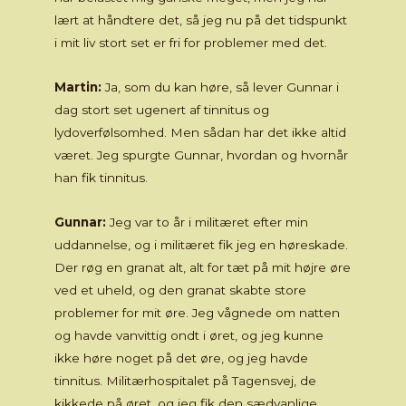
lært at håndtere det, så jeg nu på det tidspunkt
i mit liv stort set er fri for problemer med det.
Martin:
Ja, som du kan høre, så lever Gunnar i
dag stort set ugenert af tinnitus og
lydoverfølsomhed. Men sådan har det ikke altid
været. Jeg spurgte Gunnar, hvordan og hvornår
han fik tinnitus.
Gunnar:
Jeg var to år i militæret efter min
uddannelse, og i militæret fik jeg en høreskade.
Der røg en granat alt, alt for tæt på mit højre øre
ved et uheld, og den granat skabte store
problemer for mit øre. Jeg vågnede om natten
og havde vanvittig ondt i øret, og jeg kunne
ikke høre noget på det øre, og jeg havde
tinnitus. Militærhospitalet på Tagensvej, de
kikkede på øret, og jeg fik den sædvanlige