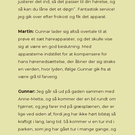
justerer det ind, så det passer til din hørelse, og
så kan du låne det et døgn”. Fantastisk service!
jeg gik over efter frokost og fik det apparat.
Martin:
Gunnar lader sig altså overtale til at
prøve et sæt høreapparater, og det skulle vise
sig at være en god beslutning. Med
apparaterne indstillet for at kompensere for
hans hørenedsættelse, der åbner der sig straks
en verden, hvor lyden, ifølge Gunnar gik fra at
være grå til farverig.
Gunnar:
Jeg går så ud på gaden sammen med
Anne-Mette, og så kommer der en bil rundt om
hjørnet, og jeg farer ind på græsplænen, der er
lige ved siden af, fordi jeg har ikke hørt bilstøj så
kraftigt i lang, lang tid. Så kommer vi en tur ind i
parken, som jeg har gået tur i mange gange, og