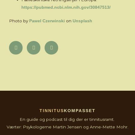
https://pubmed.ncbi.nlm.nih.gov/30847513/
Photo by
on
Pawel Czerwinski
Unsplash
TINNITUS
KOMPASSET
En guide og podcast til dig der er tinnitusramt.
Værter: Psykologerne Martin Jensen og Anne-Mette Mohr.