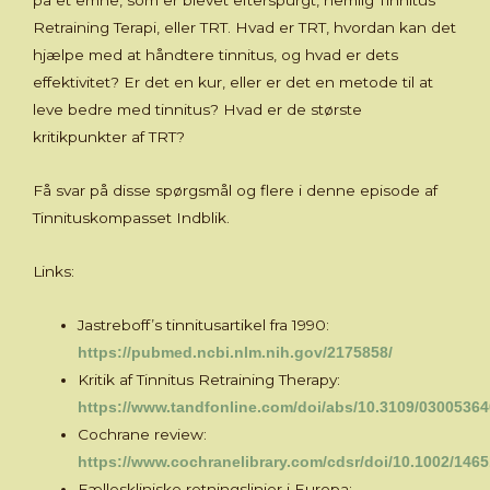
på et emne, som er blevet efterspurgt, nemlig Tinnitus
Retraining Terapi, eller TRT. Hvad er TRT, hvordan kan det
hjælpe med at håndtere tinnitus, og hvad er dets
effektivitet? Er det en kur, eller er det en metode til at
leve bedre med tinnitus? Hvad er de største
kritikpunkter af TRT?
Få svar på disse spørgsmål og flere i denne episode af
Tinnituskompasset Indblik.
Links:
Jastreboff’s tinnitusartikel fra 1990:
https://pubmed.ncbi.nlm.nih.gov/2175858/
Kritik af Tinnitus Retraining Therapy:
https://www.tandfonline.com/doi/abs/10.3109/0300536
Cochrane review:
https://www.cochranelibrary.com/cdsr/doi/10.1002/146
Fælleskliniske retningslinjer i Europa: