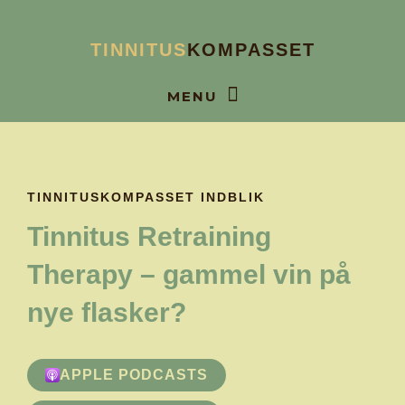
Gå
til
TINNITUS
KOMPASSET
indholdet
BOOK SAMTALE
TINNITUSKOMPASSET INDBLIK
Tinnitus Retraining
Therapy – gammel vin på
nye flasker?
APPLE PODCASTS