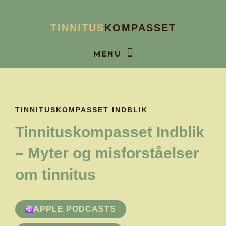
Gå
til
TINNITUS
KOMPASSET
indholdet
BOOK SAMTALE
TINNITUSKOMPASSET INDBLIK
Tinnituskompasset Indblik
– Myter og misforståelser
om tinnitus
APPLE PODCASTS