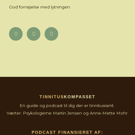
God fornøjelse med lytningen.
TINNITUS
KOMPASSET
En guide og podcast til dig der er tinnitusramt.
Værter: Psykologerne Martin Jensen og Anne-Mette Mohr.
PODCAST FINANSIERET AF: