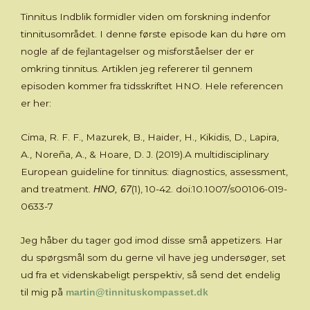
Tinnitus Indblik formidler viden om forskning indenfor
tinnitusområdet. I denne første episode kan du høre om
nogle af de fejlantagelser og misforståelser der er
omkring tinnitus. Artiklen jeg refererer til gennem
episoden kommer fra tidsskriftet HNO. Hele referencen
er her:
Cima, R. F. F., Mazurek, B., Haider, H., Kikidis, D., Lapira,
A., Noreña, A., & Hoare, D. J. (2019).A multidisciplinary
European guideline for tinnitus: diagnostics, assessment,
and treatment.
(1), 10-42. doi:10.1007/s00106-019-
HNO, 67
0633-7
Jeg håber du tager god imod disse små appetizers. Har
du spørgsmål som du gerne vil have jeg undersøger, set
ud fra et videnskabeligt perspektiv, så send det endelig
til mig på
martin@tinnituskompasset.dk