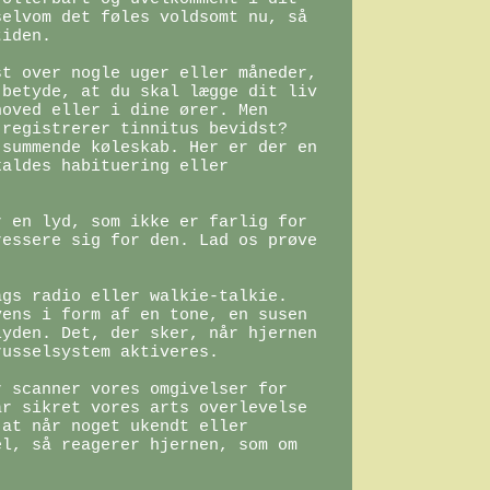
elvom det føles voldsomt nu, så 
iden.

t over nogle uger eller måneder, 
betyde, at du skal lægge dit liv 
oved eller i dine ører. Men 
registrerer tinnitus bevidst? 
summende køleskab. Her er der en 
aldes habituering eller 
 en lyd, som ikke er farlig for 
essere sig for den. Lad os prøve 
gs radio eller walkie-talkie. 
ens i form af en tone, en susen 
yden. Det, der sker, når hjernen 
usselsystem aktiveres.

 scanner vores omgivelser for 
r sikret vores arts overlevelse 
at når noget ukendt eller 
l, så reagerer hjernen, som om 