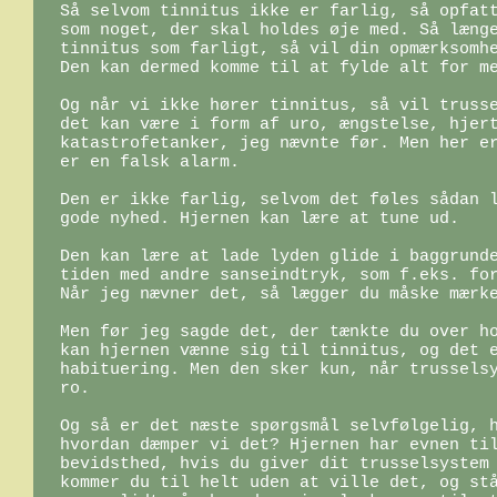
Så selvom tinnitus ikke er farlig, så opfatt
som noget, der skal holdes øje med. Så længe
tinnitus som farligt, så vil din opmærksomhe
Den kan dermed komme til at fylde alt for me
Og når vi ikke hører tinnitus, så vil trusse
det kan være i form af uro, ængstelse, hjert
katastrofetanker, jeg nævnte før. Men her er
er en falsk alarm.

Den er ikke farlig, selvom det føles sådan l
gode nyhed. Hjernen kan lære at tune ud.

Den kan lære at lade lyden glide i baggrunde
tiden med andre sanseindtryk, som f.eks. for
Når jeg nævner det, så lægger du måske mærke
Men før jeg sagde det, der tænkte du over ho
kan hjernen vænne sig til tinnitus, og det e
habituering. Men den sker kun, når trusselsy
ro.

Og så er det næste spørgsmål selvfølgelig, h
hvordan dæmper vi det? Hjernen har evnen til
bevidsthed, hvis du giver dit trusselsystem 
kommer du til helt uden at ville det, og stå