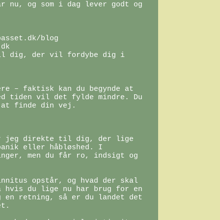
r nu, og som i dag lever godt og 
asset.dk/blog

dk

l dig, der vil fordybe dig i 
re – faktisk kan du begynde at 
d tiden vil det fylde mindre. Du 
at finde din vej.

 jeg direkte til dig, der lige 
anik eller håbløshed. I 
nger, men du får ro, indsigt og 
nnitus opstår, og hvad der skal 
 hvis du lige nu har brug for en 
 en retning, så er du landet det 
t.
