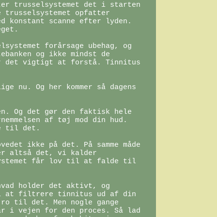
er trusselsystemet det i starten 
 trusselsystemet opfatter 
d konstant scanne efter lyden. 
get.

lsystemet forårsage ubehag, og 
ebanken og ikke mindst de 
 det vigtigt at forstå. Tinnitus 
ige nu. Og her kommer så dagens 
n. Og det gør den faktisk hele 
nemmelsen af tøj mod din hud. 
 til det.

vedet ikke på det. På samme måde 
r altså det, vi kalder 
stemet får lov til at falde til 
vad holder det aktivt, og 
 at filtrere tinnitus ud af din 
ro til det. Men nogle gange 
r i vejen for den proces. Så lad 