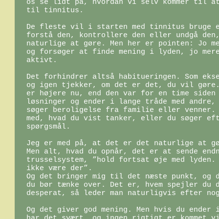
os se lidt på, hvordan vi selv kommer til at
til tinnitus.

De fleste vil i starten med tinnitus bruge e
forstå den, kontrollere den eller undgå den,
naturlige at gøre. Men her er pointen: Jo me
og forsøger at finde mening i lyden, jo mere
aktivt.

Det forhindrer altså habitueringen. Som ekse
og igen tjekker, om det er det, du vil gøre.
er højere nu, end den var for en time siden 
løsninger og ender i lange tråde med andre, 
søger beroligelse fra familie eller venner. 
med, hvad du vist tanker, eller du søger eft
spørgsmål.

Jeg er med på, at det er det naturlige at gø
Men alt, hvad du opnår, det er at sende endn
trusselsystem, ”hold fortsat øje med lyden. 
ikke være der”.

Og det bringer mig til det næste punkt, og d
du bør tænke over. Det er, hvem spejler du d
desperat, så leder man naturligvis efter nog
Og det giver god mening. Men hvis du ender i
har det svært, og ingen rigtigt er kommet vi