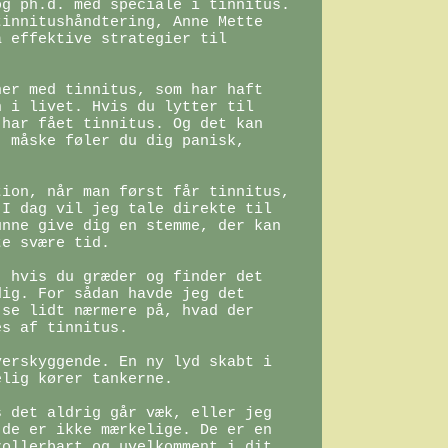
g ph.d. med speciale i tinnitus. 
innitushåndtering, Anne Mette 
 effektive strategier til 
er med tinnitus, som har haft 
 i livet. Hvis du lytter til 
har fået tinnitus. Og det kan 
 måske føler du dig panisk, 
ion, når man først får tinnitus, 
I dag vil jeg tale direkte til 
nne give dig en stemme, der kan 
e svære tid.

 hvis du græder og finder det 
ig. For sådan havde jeg det 
se lidt nærmere på, hvad der 
s af tinnitus.

erskyggende. En ny lyd skabt i 
lig kører tankerne.

 det aldrig går væk, eller jeg 
de er ikke mærkelige. De er en 
ollerbart og uvelkomment i dit 