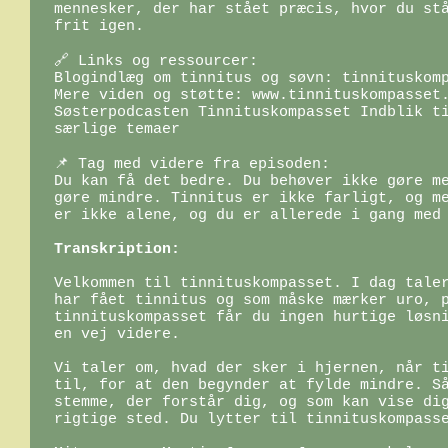
mennesker, der har stået præcis, hvor du stå
frit igen.

🔗 Links og ressourcer:

Blogindlæg om tinnitus og søvn: tinnituskomp
Mere viden og støtte: www.tinnituskompasset.
Søsterpodcasten Tinnituskompasset Indblik ti
særlige temaer

📌 Tag med videre fra episoden:

Du kan få det bedre. Du behøver ikke gøre me
gøre mindre. Tinnitus er ikke farligt, og me
er ikke alene, og du er allerede i gang med 
Transkription:
Velkommen til tinnituskompasset. I dag taler
har fået tinnitus og som måske mærker uro, p
tinnituskompasset får du ingen hurtige løsni
en vej videre.

Vi taler om, hvad der sker i hjernen, når ti
til, for at den begynder at fylde mindre. Så
stemme, der forstår dig, og som kan vise dig
rigtige sted. Du lytter til tinnituskompasse