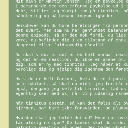
Mit navn er Martin Jensen. Jeg er psykolog o
I samarbejde med den erfarne psykolog ud i t
Mohr, stiller jeg skarpt ind på tinnitus, på
håndtering og på behandlingsmuligheder.

Derudover kan du høre beretninger fra person
det svært, men som nu har genfundet balancen
denne episode, så er det nok fordi, du lige 
være, du befinder dig i en tilstand af chok,
desperat eller fuldstændig rådvild.

Du skal vide, at det er en helt normal reakt
og det er en reaktion, du ikke er alene om. 
dig, som er ny med tinnitus. Jeg håber at ku
berolige dig og hjælpe dig igennem den først
Hvis du er helt fortabt, hvis du er i panik,
hele håbløst, så skal du vide, jeg forstår d
også, dengang jeg selv fik tinnitus. Lad os 
egentlig sker med os, når vi pludselig ramme
Når tinnitus opstår, så kan det føles alt ov
hjernen, som bare ikke forsvinder. Og pludse
Hvordan skal jeg holde det ud? Hvad nu, hvis
får aldrig ro igen? De tanker skal du vide, 
naturlig reaktion på noget, der føles ukontr