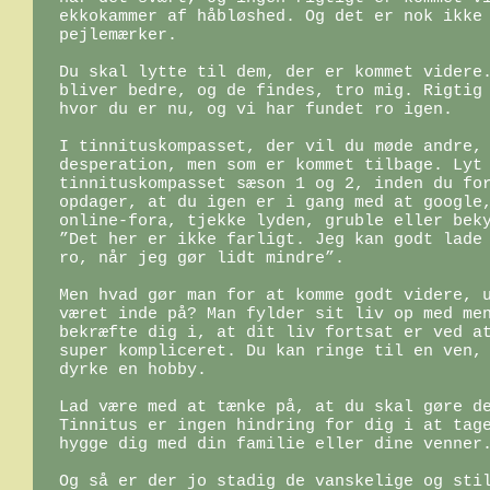
ekkokammer af håbløshed. Og det er nok ikke 
pejlemærker.

Du skal lytte til dem, der er kommet videre.
bliver bedre, og de findes, tro mig. Rigtig 
hvor du er nu, og vi har fundet ro igen.

I tinnituskompasset, der vil du møde andre, 
desperation, men som er kommet tilbage. Lyt 
tinnituskompasset sæson 1 og 2, inden du for
opdager, at du igen er i gang med at google,
online-fora, tjekke lyden, gruble eller beky
”Det her er ikke farligt. Jeg kan godt lade 
ro, når jeg gør lidt mindre”.

Men hvad gør man for at komme godt videre, u
været inde på? Man fylder sit liv op med men
bekræfte dig i, at dit liv fortsat er ved at
super kompliceret. Du kan ringe til en ven, 
dyrke en hobby.

Lad være med at tænke på, at du skal gøre de
Tinnitus er ingen hindring for dig i at tage
hygge dig med din familie eller dine venner.
Og så er der jo stadig de vanskelige og stil