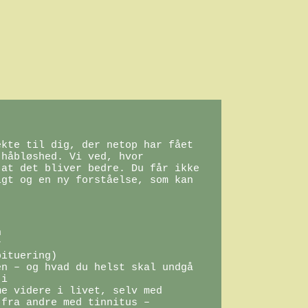
kte til dig, der netop har fået 
håbløshed. Vi ved, hvor 
at det bliver bedre. Du får ikke 
gt og en ny forståelse, som kan 




ituering)

n – og hvad du helst skal undgå

i

e videre i livet, selv med 
fra andre med tinnitus – 