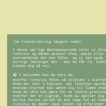
(Se transkribering længere nede):

I denne særlige åbningsepisode taler vi dire
tinnitus og måske oplever chok, panik eller 
overvældende det kan føles, og vi ved også, 
hurtige løsninger her – men du får ro, indsi
hjælpe dig på vej.

🎧 I episoden kan du høre om:

Hvorfor tinnitus føles så voldsomt i starten
Hvad der sker i hjernen, når tinnitus opstår
Hvordan hjernen kan vænne sig til lyden (hab
Hvad du selv kan gøre for at støtte processe
Hvorfor det er vigtigt, hvem du spejler dig 
Hvilke første skridt du kan tage for at komm
tinnitus Du møder også tanker og erfaringer 