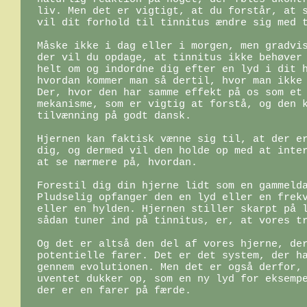
liv. Men det er vigtigt, at du forstår, at s
vil dit forhold til tinnitus ændre sig med t
Måske ikke i dag eller i morgen, men gradvis
der vil du opdage, at tinnitus ikke behøver 
helt om og indordne dig efter en lyd i dit h
hvordan kommer man så dertil, hvor man ikke 
Der, hvor den har samme effekt på os som et 
mekanisme, som er vigtig at forstå, og den k
tilvænning på godt dansk.

Hjernen kan faktisk vænne sig til, at der er
dig, og dermed vil den holde op med at inter
at se nærmere på, hvordan. 

Forestil dig din hjerne lidt som en gammelda
Pludselig opfanger den en lyd eller en frekv
eller en hylden. Hjernen stiller skarpt på l
sådan tuner ind på tinnitus, er, at vores tr
Og det er altså den del af vores hjerne, der
potentielle farer. Det er det system, der ha
gennem evolutionen. Men det er også derfor, 
uventet dukker op, som en ny lyd for eksempe
der er en farer på færde.
