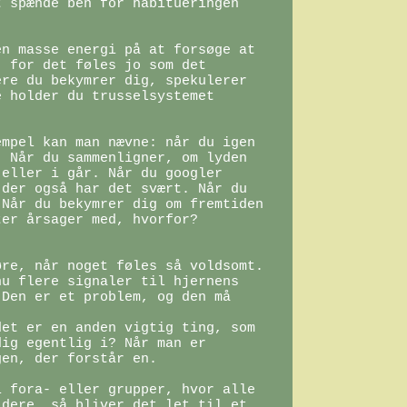
 spænde ben for habitueringen 
n masse energi på at forsøge at 
 for det føles jo som det 
re du bekymrer dig, spekulerer 
 holder du trusselsystemet 
mpel kan man nævne: når du igen 
 Når du sammenligner, om lyden 
eller i går. Når du googler 
der også har det svært. Når du 
Når du bekymrer dig om fremtiden 
er årsager med, hvorfor? 
re, når noget føles så voldsomt. 
u flere signaler til hjernens 
Den er et problem, og den må 
et er en anden vigtig ting, som 
ig egentlig i? Når man er 
en, der forstår en.

 fora- eller grupper, hvor alle 
dere, så bliver det let til et 