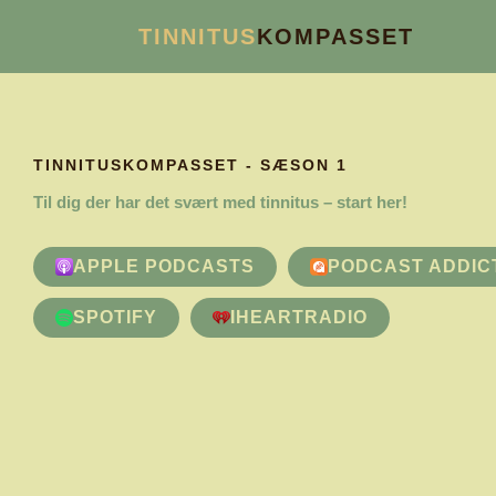
Gå
TINNITUS
KOMPASSET
til
indholdet
TINNITUSKOMPASSET - SÆSON 1
Til dig der har det svært med tinnitus – start her!
APPLE PODCASTS
PODCAST ADDIC
SPOTIFY
IHEARTRADIO